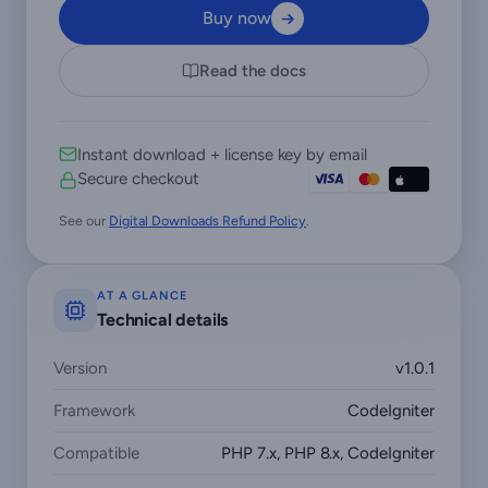
Buy now
Read the docs
Instant download + license key by email
Secure checkout
See our
Digital Downloads Refund Policy
.
AT A GLANCE
Technical details
Version
v1.0.1
Framework
CodeIgniter
Compatible
PHP 7.x, PHP 8.x, CodeIgniter