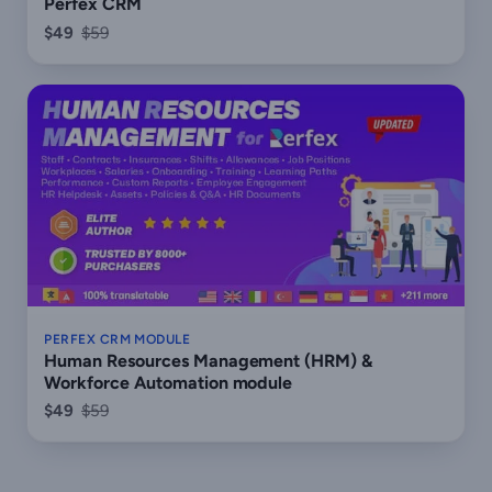
Perfex CRM
$49
$59
PERFEX CRM MODULE
Human Resources Management (HRM) &
Workforce Automation module
$49
$59