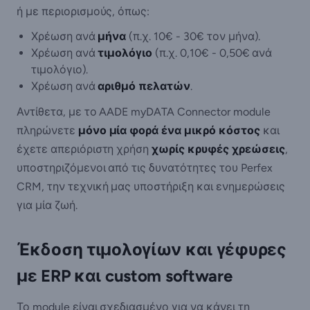
ή με περιορισμούς, όπως:
Χρέωση ανά
μήνα
(π.χ. 10€ - 30€ τον μήνα).
Χρέωση ανά
τιμολόγιο
(π.χ. 0,10€ - 0,50€ ανά
τιμολόγιο).
Χρέωση ανά
αριθμό πελατών
.
Αντίθετα, με το AADE myDATA Connector module
πληρώνετε
μόνο μία φορά ένα μικρό κόστος
και
έχετε απεριόριστη χρήση
χωρίς κρυφές χρεώσεις
,
υποστηριζόμενοι από τις δυνατότητες του Perfex
CRM, την τεχνική μας υποστήριξη και ενημερώσεις
για μία ζωή.
Έκδοση τιμολογίων και γέφυρες
με ERP και custom software
Το module είναι σχεδιασμένο για να κάνει τη