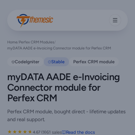
Home
/
Perfex CRM Modules
/
myDATA AADE e-Invoicing Connector module for Perfex CRM
CodeIgniter
Stable
Perfex CRM module
myDATA AADE e-Invoicing
Connector module for
Perfex CRM
Perfex CRM module, bought direct - lifetime updates
and real support.
★★★★★
★★★★★
61 sales
Read the docs
4.67 (9)